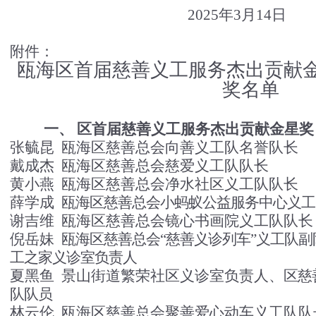
202
5年3月14日
附件：
瓯海区首届慈善义工服务杰出贡献
奖名单
一、
区首届慈善义工服务杰出贡献金星奖
张毓昆
瓯海区慈善总会向善义工队名誉队长
戴成杰
瓯海区慈善总会慈爱义工队队长
黄小燕
瓯海区慈善总会净水社区义工队队长
薛学成
瓯海区慈善总会小蚂蚁公益服务中心义工
谢吉维
瓯海区慈善总会镜心书画院义工队队长
倪岳妹
瓯海区慈善总会
“慈善义诊列车”义工队副
工之家义诊室负责人
夏黑鱼
景山街道繁荣社区义诊室负责人、
区慈
队队员
林云伦
瓯海区慈善总会聚善爱心动车义工队队