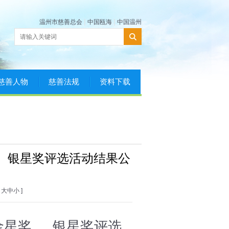
|
|
温州市慈善总会
中国瓯海
中国温州
慈善人物
慈善法规
资料下载
、银星奖评选活动结果公
[
大
中
小
]
金星奖、
银星奖评选