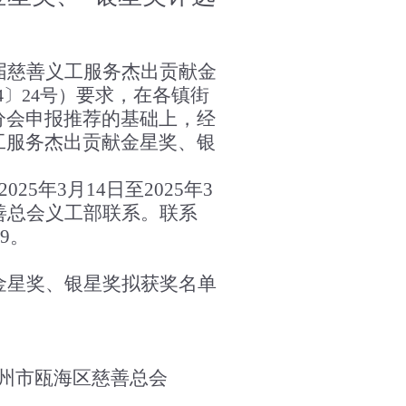
届慈善义工服务杰出贡献金
要求，在
各镇街
4
〕
24
号）
分会申报推荐的基础上，经
工服务杰出贡献金星奖、银
202
5年3月14日至
202
5年3
善总会义工部联系。联系
79。
金星奖、银星奖拟获奖名单
州市瓯海区慈善总会