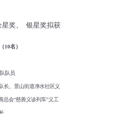
金星奖、
银星奖拟获
（
10名）
队队员
队长、
景山街道净水社区义
善总会
“慈善义诊列车”义工
长