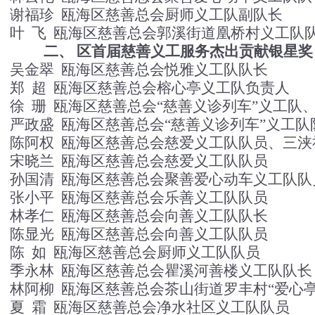
谢福珍
瓯海区慈善总会厨师义工队副队长
叶
飞
瓯海区慈善总会郭溪街道凰桥村义工队
二、
区首届慈善义工服务杰出贡献银星奖
吴金翠
瓯海区慈善总会
悦雅义工队队长
郑
超
瓯海区慈善总会
榕心亭义工队负责人
徐
珊
瓯海区慈善总会
“慈善义诊列车”义工队
严政盛
瓯海区慈善总会
“慈善义诊列车”义工队
陈阿权
瓯海区慈善总会
慈爱义工队队员、三浃
宋晓兰
瓯海区慈善总会
慈爱义工队队员
孙国清
瓯海区慈善总会
聚善爱心动车义工队队
张小平
瓯海区慈善总会
乐善义工队队员
林孝仁
瓯海区慈善总会
向善义工队队长
陈显光
瓯海区慈善总会
向善义工队队员
陈
如
瓯海区慈善总会
厨师义工队队员
季永林
瓯海区慈善总会
瞿溪河善楼义工队队长
林阿柳
瓯海区慈善总会
茶山街道罗丰村“爱心亭
夏
霜
瓯海区慈善总会
净水社区义工队队员